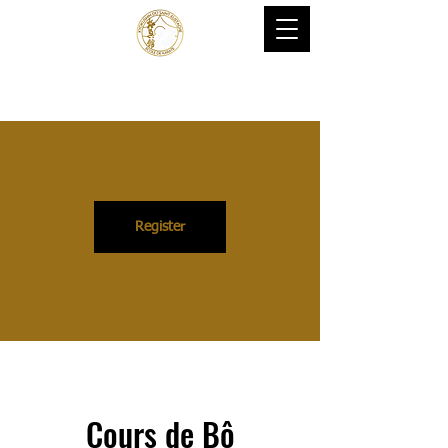
Bienvenue à l'École de
karaté Kyokushin Do St-
eustache
Register
Cours de Bô