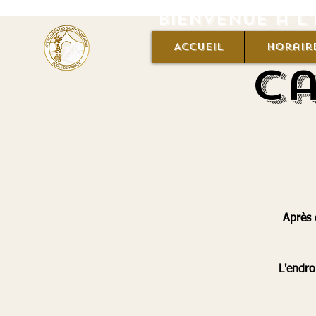
Bienvenue à l
Accueil
Horair
Ca
Après 
L'endro