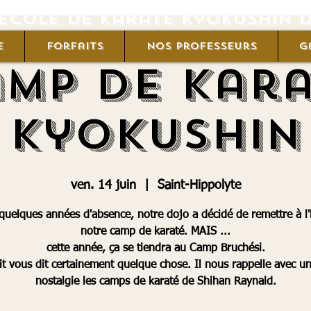
'École de karaté Kyokushin 
e
Forfaits
Nos professeurs
G
mp de Kar
Kyokushin
ven. 14 juin
  |  
Saint-Hippolyte
quelques années d'absence, notre dojo a décidé de remettre à l'
notre camp de karaté. MAIS ...
cette année, ça se tiendra au Camp Bruchési.
it vous dit certainement quelque chose. Il nous rappelle avec u
nostalgie les camps de karaté de Shihan Raynald.