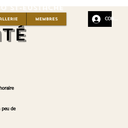
Do St-eustache
allerie
Membres
CONNEXIO
até
horaire
n peu de