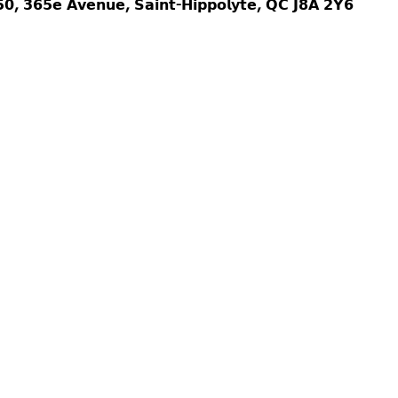
𝟲𝟱𝗲 𝗔𝘃𝗲𝗻𝘂𝗲, 𝗦𝗮𝗶𝗻𝘁-𝗛𝗶𝗽𝗽𝗼𝗹𝘆𝘁𝗲, 𝗤𝗖 𝗝𝟴𝗔 𝟮𝗬𝟲
 𝗽𝗲𝗿𝘀𝗼𝗻𝗻𝗲 (Tx inclus)
𝘕𝘛𝘌𝘚 ‼️
 diners & 1 souper)
pas.
s et de formation sur le Kyokushin
e!
palement besoin d’apporter avec toi :
hange
 une serviette
hage.
von, Shampoing, etc..)