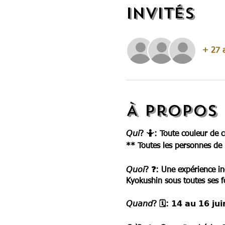
Invités
+ 27 a
À propos 
𝘘𝘶𝘪? 🤷: Toute couleur de
** Toutes les personnes de
𝘘𝘶𝘰𝘪? ❓: Une expérience 
Kyokushin sous toutes ses 
𝘘𝘶𝘢𝘯𝘥? 🗓: 𝟭𝟰 𝗮𝘂 𝟭𝟲 𝗷𝘂𝗶