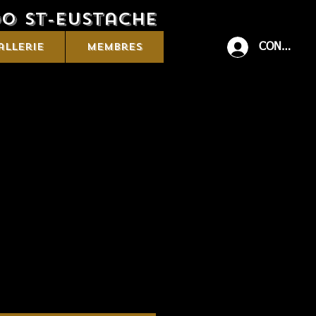
Do St-eustache
allerie
Membres
CONNEXIO