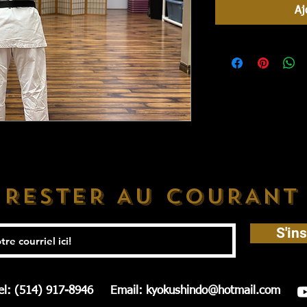
Aj
RESTER AU COURANT
S'ins
el: (514) 917-8946
Email:
kyokushindo@hotmail.com