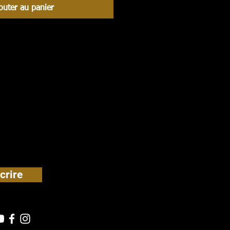
outer au panier
crire