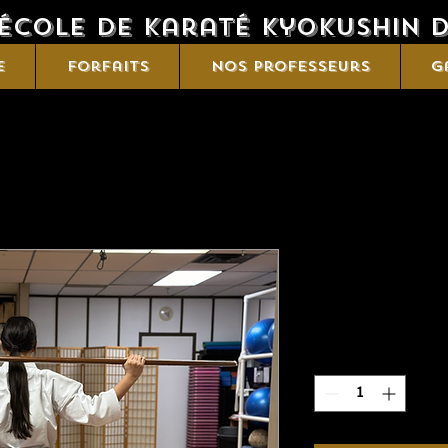
'École de karaté Kyokushin 
e
Forfaits
Nos professeurs
G
Bo 6'
Prix
60,00 $
Quantité
*