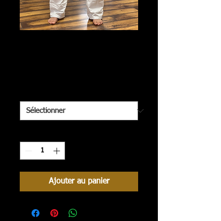
Dogi blanc (brodé
Kyokushinkan)
Prix
160,00 $
Épaisseur
*
Quantité
*
Ajouter au panier