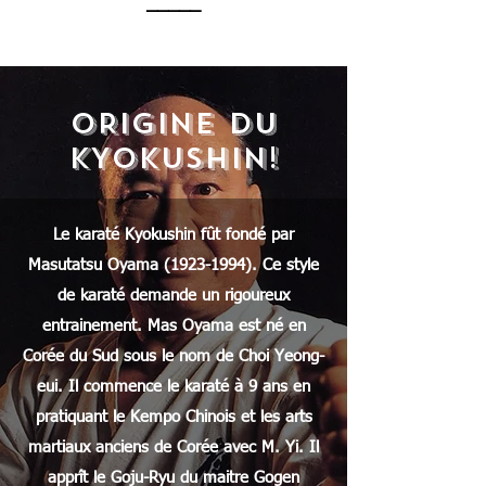
_____
ORIGINE DU
KYOKUSHIN!
Le karaté Kyokushin fût fondé par
Masutatsu Oyama
(1923-1994)
. Ce style
de karaté demande un rigoureux
entrainement. Mas Oyama est né en
Corée du Sud sous le nom de Choi Yeong-
eui. Il commence le karaté à 9 ans en
pratiquant le Kempo Chinois et les arts
martiaux anciens de Corée avec M. Yi. Il
apprît le Goju-Ryu du maitre Gogen